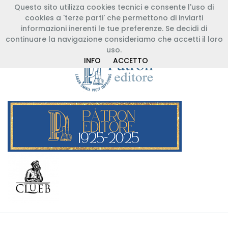
Questo sito utilizza cookies tecnici e consente l'uso di
+39 051 767003
info@patroneditore.com
cookies a 'terze parti' che permettono di inviarti
Registrazione Libreria
Registrazione Cliente
informazioni inerenti le tue preferenze. Se decidi di
Entra
continuare la navigazione consideriamo che accetti il loro
uso.
INFO
ACCETTO